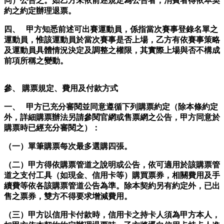
同）公告之。如乙方未依前述規定為公告者，消費者得依本契
約之約定辦理退票。
四、 甲方知悉前述可出賽運動員，係指當次賽事登錄名單之
運動員，惟該運動員於當次賽事是否上場，乙方有依賽事策略
及運動員具體情況決定及調整之權限，其實際上場與否不構成
前項所稱之變動。
參、 購票規定、費用及付款方式
一、 甲方已充分審閱並同意遵循下列購票約定（除本條約定
外，詳細購票辦法另請參閱官網或售票網之公告，甲方同意於
購票時已經充分審閱之）：
（一）單筆購票每次最多選購四張。
（二）甲方得依購票管道之說明或公告，依可適用於該購票管
道之支付工具（如現金、信用卡等）購買票券，相關費用及手
續費等依各該購票管道公告為準。除本契約另有約定外，已出
售之票券，雙方不得要求增減費用。
（三）甲方以信用卡付款時，信用卡之持卡人須為甲方本人，