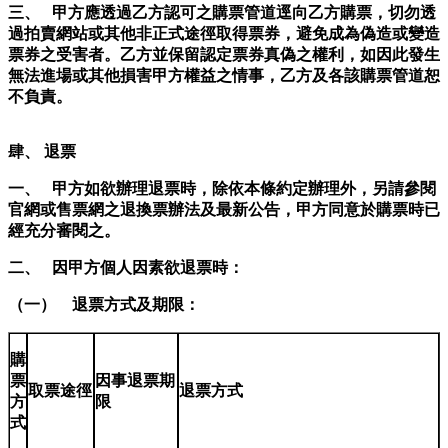
三、 甲方應透過乙方認可之購票管道逕向乙方購票，切勿透
過拍賣網站或其他非正式途徑取得票券，避免成為偽造或變造
票券之受害者。乙方並保留認定票券真偽之權利，如因此發生
無法進場或其他損害甲方權益之情事，乙方及各該購票管道恕
不負責。
肆、 退票
一、 甲方如欲辦理退票時，除依本條約定辦理外，另請參閱
官網或售票網之退換票辦法及最新公告，甲方同意於購票時已
經充分審閱之。
二、 因甲方個人因素欲退票時：
（一） 退票方式及期限：
購
票
因事退票期
取票途徑
退票方式
方
限
式