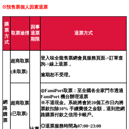
⚾
預售票個人因素退票
購
因事
票
取票途徑
退票
退票方式
方
期限
式
登入味全龍售票網會員服務頁面->訂單查
超商取票
詢->線上退票，
(
未取票)
逾期恕不受理。
◎FamiPort取票：至全國各全家門市透過
FamiPort 機台辦理退票
網
※不退現金。系統將會於20個工作日內將
超商取票
路
票款扣除10% 手續費後之金額，退到您網
(
已取票)
購
路購票付款之信用卡帳戶。
票
◎
退票服務時間為07:00~23:00
比賽