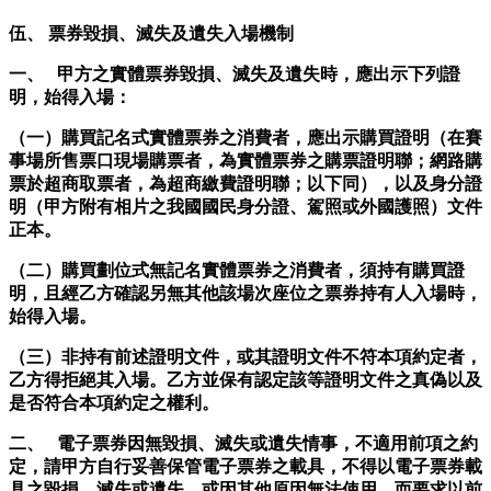
伍、 票券毀損、滅失及遺失入場機制
一、 甲方之實體票券毀損、滅失及遺失時，應出示下列證
明，始得入場：
（一）購買記名式實體票券之消費者，應出示購買證明（在賽
事場所售票口現場購票者，為實體票券之購票證明聯；網路購
票於超商取票者，為超商繳費證明聯；以下同），以及身分證
明（甲方附有相片之我國國民身分證、駕照或外國護照）文件
正本。
（二）購買劃位式無記名實體票券之消費者，須持有購買證
明，且經乙方確認另無其他該場次座位之票券持有人入場時，
始得入場。
（三）非持有前述證明文件，或其證明文件不符本項約定者，
乙方得拒絕其入場。乙方並保有認定該等證明文件之真偽以及
是否符合本項約定之權利。
二、 電子票券因無毀損、滅失或遺失情事，不適用前項之約
定，請甲方自行妥善保管電子票券之載具，不得以電子票券載
具之毀損、滅失或遺失，或因其他原因無法使用，而要求以前