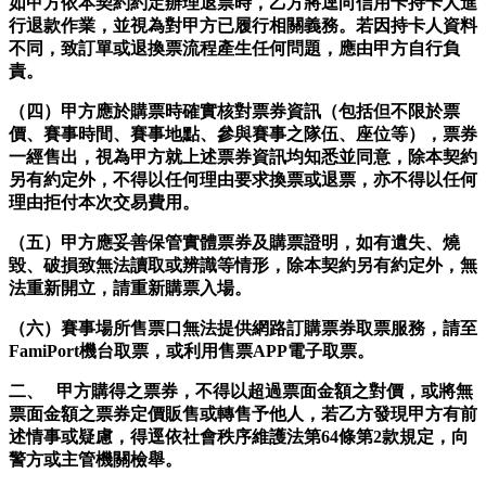
如甲方依本契約約定辦理退票時，乙方將逕向信用卡持卡人進
行退款作業，並視為對甲方已履行相關義務。若因持卡人資料
不同，致訂單或退換票流程產生任何問題，應由甲方自行負
責。
（四）甲方應於購票時確實核對票券資訊（包括但不限於票
價、賽事時間、賽事地點、參與賽事之隊伍、座位等），票券
一經售出，視為甲方就上述票券資訊均知悉並同意，除本契約
另有約定外，不得以任何理由要求換票或退票，亦不得以任何
理由拒付本次交易費用。
（五）甲方應妥善保管實體票券及購票證明，如有遺失、燒
毀、破損致無法讀取或辨識等情形，除本契約另有約定外，無
法重新開立，請重新購票入場。
（六）賽事場所售票口無法提供網路訂購票券取票服務，請至
FamiPort機台取票，或利用售票APP電子取票。
二、 甲方購得之票券，不得以超過票面金額之對價，或將無
票面金額之票券定價販售或轉售予他人，若乙方發現甲方有前
述情事或疑慮，得逕依社會秩序維護法第64條第2款規定，向
警方或主管機關檢舉。