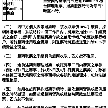
至全國各全家門市透過 FamiPort 機
商
商店
台辦理退票。退票服務時間為每日7
購
FamiPort
時至23時。
機台
票
（二） 因甲方個人因素退票時，須收取票價10%手續費。採
網路購票者，系統將於20個工作日內，將票款扣除10%手續費
後之金額，退到甲方網路購票付款之信用卡帳戶或匯款銀行帳
戶。若於超商使用現金購票，則退票時將直接退還扣除10%手
續費後之現金。
（三） 超商取票之手續費為超商收取，乙方恕不退回。
（四） 逾前述期間辦理退票，或距賽事二日內購買之票券
（例如4月7日之賽事，於4月5日及4月6日購買之票券），除有
本條第三項及第四項之情事而得依各該約定辦理外，恕無法辦
理退換票。
（五） 如須在超商操作退票手續時，請依超商營業或提供服
務之時間辦理，如因超過超商營業或服務時間致無法辦理退
票，乙方恕不負責。