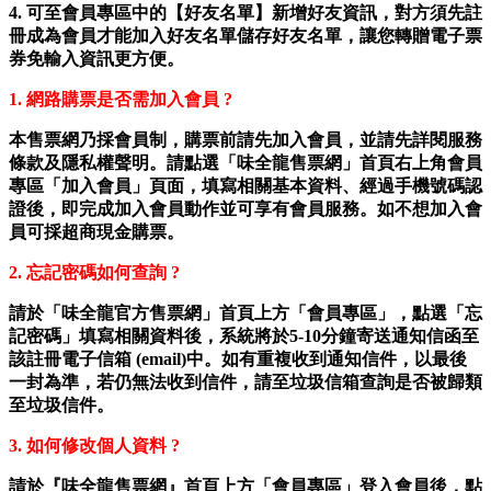
4.
可至會員專區中的【好友名單】新增好友資訊，對方須先註
冊成為會員才能加入好友名單儲存好友名單，讓您轉贈電子票
券免輸入資訊更方便。
1.
網路購票是否需加入會員 ?
本售票網乃採會員制，購票前請先加入會員，並請先詳閱服務
條款及隱私權聲明。請點選「味全龍售票網」首頁右上角會員
專區「加入會員」頁面，填寫相關基本資料、經過手機號碼認
證後，即完成加入會員動作並可享有會員服務。如不想加入會
員可採超商現金購票。
2.
忘記密碼如何查詢 ?
請於「味全龍官方售票網」首頁上方「會員專區」，點選「忘
記密碼」填寫相關資料後，系統將於5-10分鐘寄送通知信函至
該註冊電子信箱 (email)中。如有重複收到通知信件，以最後
一封為準，若仍無法收到信件，請至垃圾信箱查詢是否被歸類
至垃圾信件。
3.
如何修改個人資料 ?
請於『味全龍售票網』首頁上方「會員專區」登入會員後，點