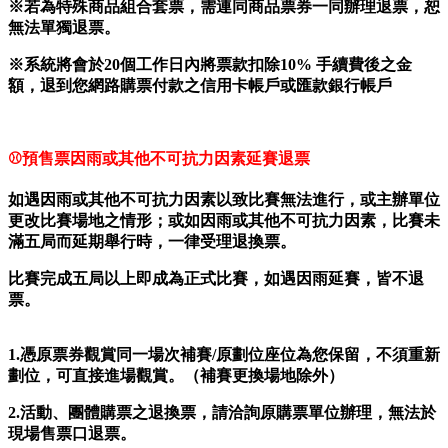
※若為特殊商品組合套票，需連同商品票券一同辦理退票，恕
無法單獨退票。
※系統將會於20個工作日內將票款扣除10% 手續費後之金
額，退到您網路購票付款之信用卡帳戶或匯款銀行帳戶
⚾
預售票因雨或其他不可抗力因素延賽退票
如遇因雨或其他不可抗力因素以致比賽無法進行，或主辦單位
更改比賽場地之情形；或如因雨或其他不可抗力因素，比賽未
滿五局而延期舉行時，一律受理退換票。
比賽完成五局以上即成為正式比賽，如遇因雨延賽，皆不退
票。
1.
憑原票券觀賞同一場次補賽/原劃位座位為您保留，不須重新
劃位，可直接進場觀賞。（補賽更換場地除外）
2.
活動、團體購票之退換票，請洽詢原購票單位辦理，無法於
現場售票口退票。