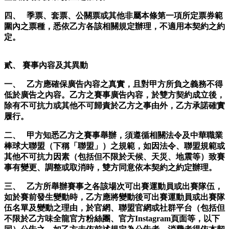
四、 季票、套票、公關票或其他非屬本條第一項所定票券範
圍內之票種，悉依乙方各該相關規定辦理，不適用本契約之約
定。
貳、 賽事內容及其異動
一、 乙方應確保廣告內容之真實，且對甲方所負之義務不得
低於廣告之內容。乙方之賽事廣告內容，於雙方契約成立後，
除有不可抗力或其他不可歸責於乙方之事由外，乙方承諾確實
履行。
二、 甲方知悉乙方之賽事舉辦，須遵循相關法令及中華職業
棒球大聯盟（下稱「聯盟」）之規範，如因法令、聯盟規範或
其他不可抗力因素（包括但不限於天候、天災、地震等）致賽
事有變更、調整或取消時，雙方同意依本契約之約定辦理。
三、 乙方所舉辦賽事之各該場次可出賽運動員或出賽隊伍，
如於賽前發生變動時，乙方應將變動後可出賽運動員或出賽隊
伍名單及變動之理由，於官網、聯盟官網或社群平台（包括但
不限於乙方味全龍官方粉絲團、官方Instagram頁面等，以下