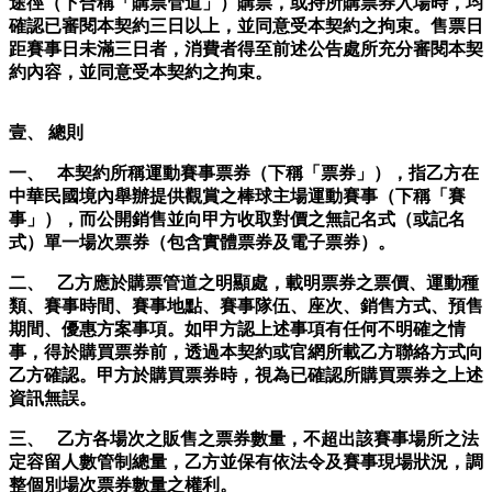
途徑（下合稱「購票管道」）購票，或持所購票券入場時，均
確認已審閱本契約三日以上，並同意受本契約之拘束。售票日
距賽事日未滿三日者，消費者得至前述公告處所充分審閱本契
約內容，並同意受本契約之拘束。
壹、 總則
一、 本契約所稱運動賽事票券（下稱「票券」），指乙方在
中華民國境內舉辦提供觀賞之棒球主場運動賽事（下稱「賽
事」），而公開銷售並向甲方收取對價之無記名式（或記名
式）單一場次票券（包含實體票券及電子票券）。
二、 乙方應於購票管道之明顯處，載明票券之票價、運動種
類、賽事時間、賽事地點、賽事隊伍、座次、銷售方式、預售
期間、優惠方案事項。如甲方認上述事項有任何不明確之情
事，得於購買票券前，透過本契約或官網所載乙方聯絡方式向
乙方確認。甲方於購買票券時，視為已確認所購買票券之上述
資訊無誤。
三、 乙方各場次之販售之票券數量，不超出該賽事場所之法
定容留人數管制總量，乙方並保有依法令及賽事現場狀況，調
整個別場次票券數量之權利。