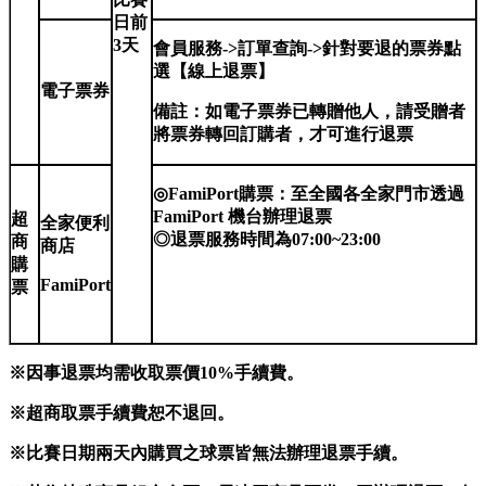
日前
3天
會員服務->訂單查詢->針對要退的票券點
選【線上退票】
電子票券
備註：如電子票券已轉贈他人，請受贈者
將票券轉回訂購者，才可進行退票
◎FamiPort購票：至全國各全家門市透過
FamiPort 機台辦理退票
超
全家便利
◎
退票服務時間為07:00~23:00
商
商店
購
FamiPort
票
※因事退票均需收取票價10%手續費。
※超商取票手續費恕不退回。
※比賽日期兩天內購買之球票皆無法辦理退票手續。