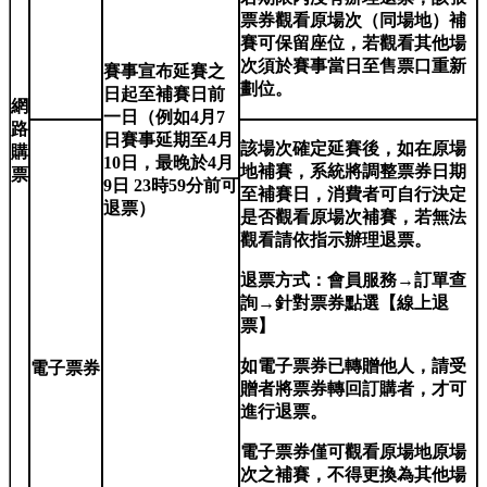
票券觀看原場次（同場地）補
賽可保留座位，若觀看其他場
次須於賽事當日至售票口重新
賽事宣布延賽之
劃位。
日起至補賽日前
網
一日（例如4月7
路
日賽事延期至4月
該場次確定延賽後，如在原場
購
10日，最晚於4月
地補賽，系統將調整票券日期
票
9日 23時59分前可
至補賽日，消費者可自行決定
退票）
是否觀看原場次補賽，若無法
觀看請依指示辦理退票。
退票方式：會員服務→訂單查
詢→針對票券點選【線上退
票】
如電子票券已轉贈他人，請受
電子票券
贈者將票券轉回訂購者，才可
進行退票。
電子票券僅可觀看原場地原場
次之補賽，不得更換為其他場