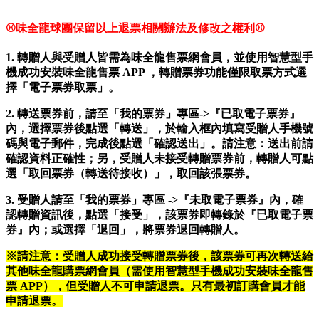
⚾味全龍球團保留以上退票相關辦法及修改之權利⚾
1.
轉贈人與受贈人皆需為味全龍售票網會員，並使用智慧型手
機成功安裝味全龍售票 APP ，轉贈票券功能僅限取票方式選
擇「電子票券取票」。
2.
轉送票券前，請至「我的票券」專區->『已取電子票券』
內，選擇票券後點選「轉送」，於輸入框內填寫受贈人手機號
碼與電子郵件，完成後點選「確認送出」。請注意：送出前請
確認資料正確性；另，受贈人未接受轉贈票券前，轉贈人可點
選「取回票券（轉送待接收）」，取回該張票券。
3.
受贈人請至「我的票券」專區 ->『未取電子票券』內，確
認轉贈資訊後，點選「接受」，該票券即轉錄於『已取電子票
券』內；或選擇「退回」，將票券退回轉贈人。
※請注意：受贈人成功接受轉贈票券後，該票券可再次轉送給
其他味全龍購票網會員（需使用智慧型手機成功安裝味全龍售
票 APP），但受贈人不可申請退票。只有最初訂購會員才能
申請退票。