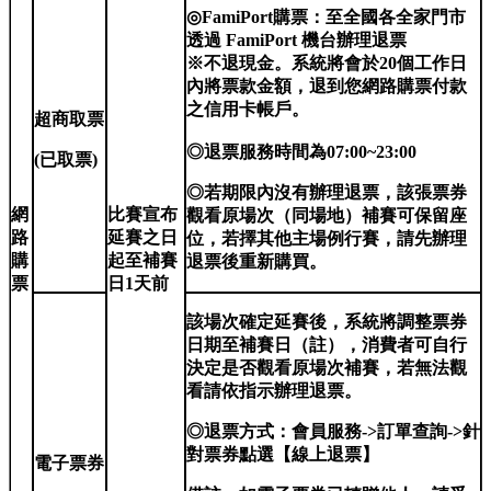
◎FamiPort購票：至全國各全家門市
透過 FamiPort 機台辦理退票
※不退現金。系統將會於20個工作日
內將票款金額，退到您網路購票付款
之信用卡帳戶。
超商取票
◎
退票服務時間為07:00~23:00
(
已取票)
◎若期限內沒有辦理退票，該張票券
網
比賽宣布
觀看原場次（同場地）補賽可保留座
路
延賽之日
位，若擇其他主場例行賽，請先辦理
購
起至補賽
退票後重新購買。
票
日1天前
該場次確定延賽後，系統將調整票券
日期至補賽日（註），消費者可自行
決定是否觀看原場次補賽，若無法觀
看請依指示辦理退票。
◎退票方式：會員服務->訂單查詢->針
對票券點選【線上退票】
電子票券