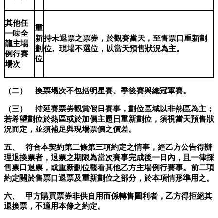
其他任
重
一味全
新
持未退票之票券，於觀賽當天，至售票口重新劃
龍主場
劃
位。現場不選位，以當天預售狀況為主。
例行賽
位
場次
（二） 換票場次不包括明星賽、季後賽與總冠軍賽。
（三） 持延賽票劵觀賞假日賽事，劃位區域以非熱區為主；
若希望劃位於熱區或於加價主題日重新劃位，須視當天預售狀
況而定，並須補足與現場票價之價差。
五、 符合本契約第二條第三項約定之情事，經乙方公告得辦
理退換票者，退票之期限為當次賽事完成後一日內，且一律採
售票口退票，或重新劃位觀看其他乙方主場例行賽事。前二項
約定關於售票口退票及重新劃位之部分，於本項情形準用之。
六、 甲方購買票券非供自用而係轉售圖利者，乙方得拒絕其
退換票，不適用本條之約定。