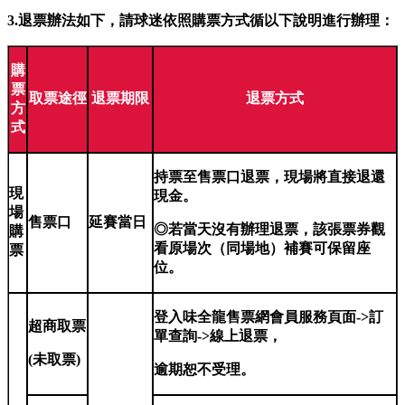
3.
退票辦法如下，請球迷依照購票方式循以下說明進行辦理：
購
票
取票途徑
退票期限
退票方式
方
式
持票至售票口退票，現場將直接退還
現
現金。
場
售票口
延賽當日
◎若當天沒有辦理退票，該張票券觀
購
看原場次（同場地）補賽可保留座
票
位。
登入味全龍售票網會員服務頁面->訂
超商取票
單查詢->線上退票，
(
未取票)
逾期恕不受理。