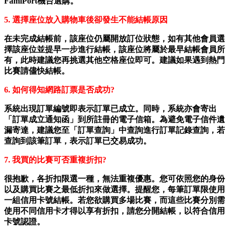
FamiPort機台選購。
5.
選擇座位放入購物車後卻發生不能結帳原因
在未完成結帳前，該座位仍屬開放訂位狀態，如有其他會員選
擇該座位並提早一步進行結帳，該座位將屬於最早結帳會員所
有，此時建議您再挑選其他空格座位即可。建議如果遇到熱門
比賽請儘快結帳。
6.
如何得知網路訂票是否成功?
系統出現訂單編號即表示訂單已成立。同時，系統亦會寄出
「訂單成立通知函」到所註冊的電子信箱。為避免電子信件遺
漏寄達，建議您至「訂單查詢」中查詢進行訂單記錄查詢，若
查詢到該筆訂單，表示訂單已交易成功。
7.
我買的比賽可否重複折扣?
很抱歉，各折扣限選一種，無法重複優惠。您可依照您的身份
以及購買比賽之最低折扣來做選擇。提醒您，每筆訂單限使用
一組信用卡號結帳。若您欲購買多場比賽，而這些比賽分別需
使用不同信用卡才得以享有折扣，請您分開結帳，以符合信用
卡號認證。