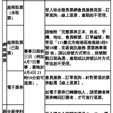
超商取票
登入味全龍售票網會員服務頁面→訂
（未取
單查詢→線上退票，逾期恕不受理。
票）
請檢附「完整票券正本、姓名、手
機、地址、會員帳號、訂單編號」郵
超商取票
寄至「115臺北市南港區南港路3段9
網
（已取
號18樓，宏碁資訊服務-雲票務事業
路
賽事日期前
票）
部 收」請以掛號方式寄出，掛號郵
購
三日（例如
戳日期為憑，逾期或以掛號以外方式
票
4月7日賽
寄送恕不受理。
事，最晚於
4月4日 23
會員服務→訂單查詢→針對要退的票
時59分前可
券點選【線上退票】。
退票）。
電子票券
如電子票券已轉贈他人，請受贈者將
票券轉回訂購者，才可進行退票。
超
全家便利