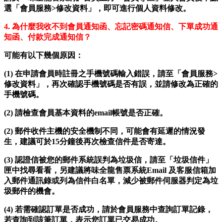
選「會員服務>修改資料」，即可進行個人資料修改。
4.
為什麼我收不到會員通知函、忘記密碼通知信、下單成功通
知函、付款完成通知信？
可能有以下幾個原因：
(1)
在申請會員時註冊之手機號碼輸入錯誤，請至「會員服務>
修改資料」，再次確認手機號碼是否有誤，並請修改為正確的
手機號碼。
(2)
請檢查會員基本資料的email帳號是否正確。
(2)
郵件收件主機的安全機制不同，可能會有延遲的情況發
生，建議可於15分鐘後再次檢查信件是否寄達。
(3)
認證信被您的郵件系統誤判為垃圾信，請至「垃圾信件」
匣中找尋看看，另建議將味全龍售票系統Email 及客服信箱加
入郵件通訊錄或列為信件白名單，減少被郵件伺服器判定為垃
圾郵件的機會。
(4)
若需確認訂單是否成功，請於會員服務中查詢訂單記錄，
若查詢到該筆訂單，表示您訂單已交易成功。