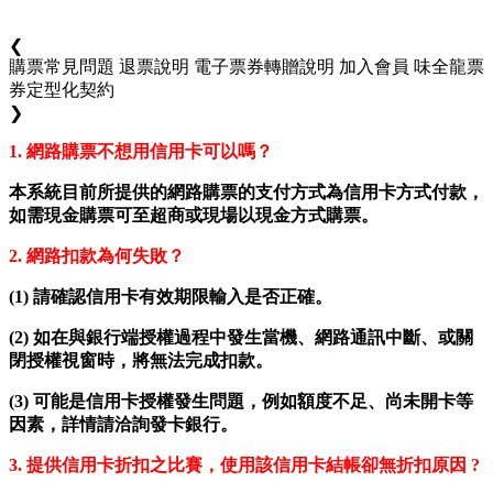
❮
購票常見問題
退票說明
電子票券轉贈說明
加入會員
味全龍票
券定型化契約
❯
1.
網路購票不想用信用卡可以嗎？
本系統目前所提供的網路購票的支付方式為信用卡方式付款，
如需現金購票可至超商或現場以現金方式購票。
2.
網路扣款為何失敗？
(1)
請確認信用卡有效期限輸入是否正確。
(2)
如在與銀行端授權過程中發生當機、網路通訊中斷、或關
閉授權視窗時，將無法完成扣款。
(3)
可能是信用卡授權發生問題，例如額度不足、尚未開卡等
因素，詳情請洽詢發卡銀行。
3.
提供信用卡折扣之比賽，使用該信用卡結帳卻無折扣原因 ?