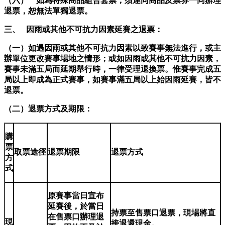
（六） 如為特殊商品組合套票，須連同商品及票券一同辦理
退票，恕無法單獨退票。
三、 因雨或其他不可抗力因素延賽之退票：
（一）如遇因雨或其他不可抗力因素以致賽事無法進行，或主
辦單位更改賽事場地之情形；或如因雨或其他不可抗力因素，
賽事未滿五局而延期舉行時，一律受理退換票。惟賽事完成五
局以上即成為正式賽事，如賽事滿五局以上始因雨延賽，皆不
退票。
（二）退票方式及期限：
購
票
取票途徑
退票期限
退票方式
方
式
原賽事當日宣布
延賽後，於當日
持票至售票口退票，現場將直
在售票口辦理退
現
接退還現金。