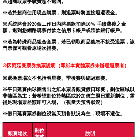
※超商取票手續費恕不退回。
※若於超商使用現金購票，則退票時將直接退還現金。
※系統將會於20個工作日內將票款扣除10% 手續費後之金
額，退到您網路購票付款之信用卡帳戶或匯款銀行帳戶。
※若為特殊商品組合套票，若已領取商品後恕不接受退票，該
門票僅可觀看原場次補賽。
⚾
因雨延賽票券換票說明（即紙本實體票券未辦理退票者）
※退換票場次不包括明星賽、季後賽與總冠軍賽。
※平日延賽由球團售出之紙本票劵觀賞假日球賽，劃位區域以
非熱區為主；若希望劃位於熱區或於加價主題日重新劃位，需
補足現場票差額即可入場。（視當天預售狀況）
※假日延賽票券劃位視當天預售狀況為主，現場不選位。
劃位
觀賽場次
說明
方式