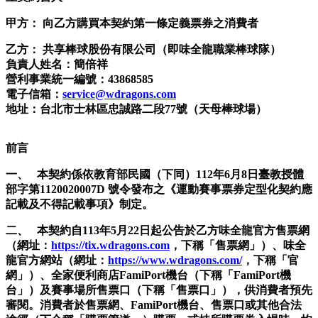
甲方： 向乙方購買本契約第一條定義票券之消費者
乙方： 共享棒球股份有限公司（即味全龍職業棒球隊）
負責人姓名：簡倍祥
營利事業統一編號：43868585
電子信箱：
service@wdragons.com
地址：台北市士林區忠誠路二段77號（天母棒球場）
前言
一、 本契約係依教育部民國（下同）112年6月8日臺教授體
部字第1120020007D 號令發布之《運動賽事票券定型化契約應
記載及不得記載事項》制定。
二、 本契約自113年5月22日起公告於乙方味全龍官方售票網
（網址：
https://tix.wdragons.com
，下稱「售票網」）、味全
龍官方網站（網址：
https://www.wdragons.com/
，下稱「官
網」）、全家便利商店FamiPort機台（下稱「FamiPort機
台」）及賽事場所售票口（下稱「售票口」），供消費者預先
審閱。消費者於售票網、FamiPort機台、售票口或其他合法