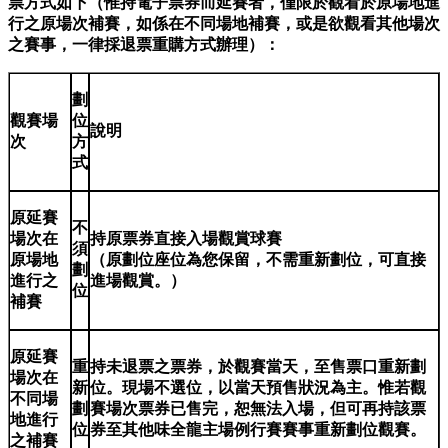
票方式如下（惟持電子票券而延賽者，僅限於觀看於原場地進
行之原場次補賽，如係在不同場地補賽，或是欲觀看其他場次
之賽事，一律採退票重購方式辦理）：
劃
觀賽場
位
說明
次
方
式
原延賽
不
場次在
持原票券直接入場觀賞球賽
須
原場地
（原劃位座位為您保留，不需重新劃位，可直接
劃
進行之
進場觀賞。）
位
補賽
原延賽
重
持未退票之票券，於觀賽當天，至售票口重新劃
場次在
新
位。現場不選位，以當天預售狀況為主。惟若觀
不同場
劃
賽場次票券已售完，恕無法入場，但可再持該票
地進行
位
券至其他味全龍主場例行賽賽事重新劃位觀賽。
之補賽