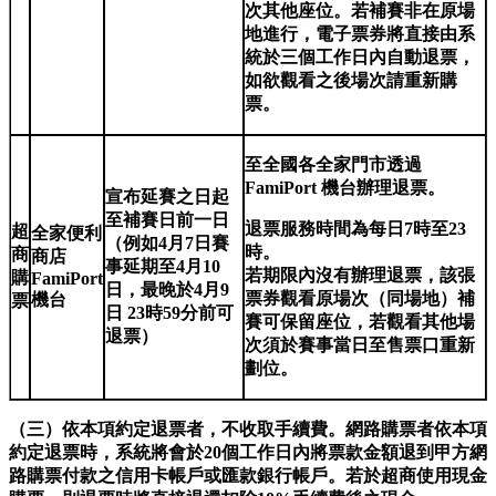
次其他座位。若補賽非在原場
地進行，電子票券將直接由系
統於三個工作日內自動退票，
如欲觀看之後場次請重新購
票。
至全國各全家門市透過
FamiPort 機台辦理退票。
宣布延賽之日起
至補賽日前一日
退票服務時間為每日7時至23
超
全家便利
（例如4月7日賽
時。
商
商店
事延期至4月10
若期限內沒有辦理退票，該張
購
FamiPort
日，最晚於4月9
票券觀看原場次（同場地）補
機台
票
日 23時59分前可
賽可保留座位，若觀看其他場
退票）
次須於賽事當日至售票口重新
劃位。
（三）依本項約定退票者，不收取手續費。網路購票者依本項
約定退票時，系統將會於20個工作日內將票款金額退到甲方網
路購票付款之信用卡帳戶或匯款銀行帳戶。若於超商使用現金