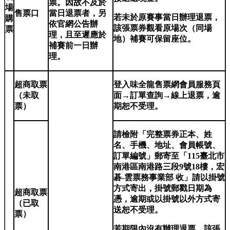
票。因故不及於
場
售票口
當日退票者，另
若未於原賽事當日辦理退票，
購
依官網公告辦
該張票券觀看原場次（同場
票
理，且至遲應於
地）補賽可保留座位。
補賽前一日辦
理。
超商取票
登入味全龍售票網會員服務頁
（未取
面→訂單查詢→線上退票，逾
票）
期恕不受理。
請檢附「完整票券正本、姓
名、手機、地址、會員帳號、
訂單編號」郵寄至「115臺北市
南港區南港路三段9號18樓，宏
碁-雲票務事業部 收」請以掛號
方式寄出，掛號郵戳日期為
超商取票
憑，逾期或以掛號以外方式寄
（已取
送恕不受理。
票）
若期限內沒有辦理退票，該張