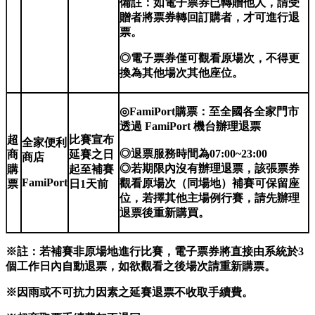
備註：如電子票券已轉贈他人，請受
贈者將票券轉回訂購者，才可進行退
票。
◎電子票券僅可觀看原場次，不得更
換為其他場次其他座位。
◎FamiPort購票：至全國各全家門市
透過 FamiPort 機台辦理退票
超
比賽宣布
全家便利
◎
退票服務時間為07:00~23:00
商
延賽之日
商店
◎若期限內沒有辦理退票，該張票券
購
起至補賽
FamiPort
觀看原場次（同場地）補賽可保留座
票
日1天前
位，若擇其他主場例行賽，請先辦理
退票後重新購買。
※註：若補賽非原場地進行比賽，電子票券將直接由系統於3
個工作日內自動退票，如欲觀看之後場次請重新購票。
※因雨或不可抗力因素之延賽退票不收取手續費。